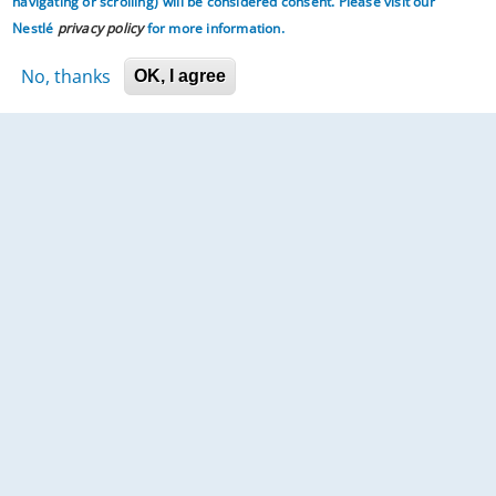
navigating or scrolling)
will be considered consent. Please visit our
Nestlé
privacy policy
for more information.
No, thanks
OK, I agree
ඔබේ දරුවා ජීවිතය සඳහා සූදානම් කරන්න
මුල් පිටුව
අප ගැන
අපව අමතන්න