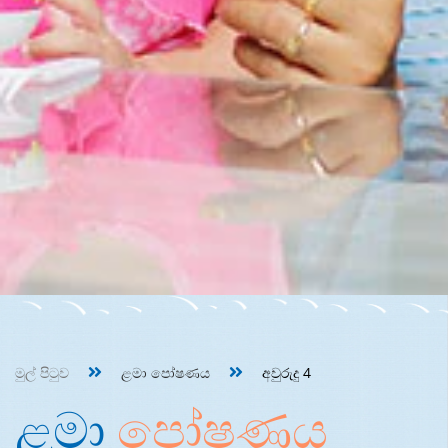
මුල් පිටුව
ළමා පෝෂණය
අවුරුදු 4
ළමා
පෝෂණය