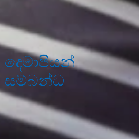
දෙමාපියන්
සම්බන්ධ