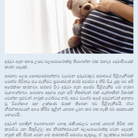
දරුවා ගැන අහස උසට බලාපොරොත්තු තියාගන්න එක ඕනැම දෙමාපියෙක් 
කරන දෙයක්.
සාමන්‍ය ලෙස සෞඛ්‍යසම්පන්නව වැඩෙන දරුවෙකුට සමාජයේ පිළිගැනීමක් 
මෙන්ම ජීවිතය ජය ගැනීමට ප්‍රමාණවත් තරම් අවස්ථා ද හිමි විය යුතු බව අපි 
අපේක්ෂා කරනවා. සමහර විට දරුවා ගැන අපේම පිළිගැනීම මේ හරහා 
මැනගන්නවා. සාමාන්‍ය අදහස ගැන අපි හිතන්නේ එක් පැත්තකින් විතරක් 
වෙන්න පුළුවන්. නමුත් යථාර්ථය නම්, අපට වගේම අපේ දරුවන්ටත් අනන්‍ය 
වූ විශේෂාංග සහ ලක්ෂණ රැසක් තිබෙන බව පිළිගැනීමයි. ඒවා 
නිරන්තරයෙන් අගය කිරීම තුළින් යහපත ළඟා කර ගත හැකි බව අසත්‍යයක් 
නෙවෙයි.
දරුවන් හොඳින් ඉගෙනගෙන හොඳ රැකියාවලට ගොස් යහපත් ජීවිත ගත 
කරාවිය යන සිතුවිල්ල අප නිරන්තරයෙන් බලාපොරොත්තු වෙන දෙයක්. 
නමුත් අපි ජීවත් වෙන මේ තරඟකාරී සමාජය ඇතුළෙ ඒ ඉලක්කය තරමක් 