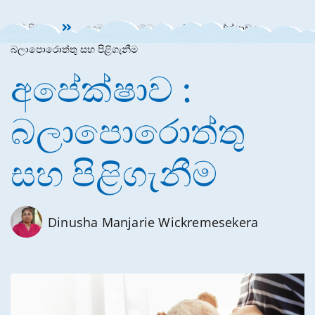
මුල් පිටුව
දෙමාපියන් සම්බන්ධ
අපේක්ෂාව :
බලාපොරොත්තු සහ පිළිගැනීම
අපේක්ෂාව :
බලාපොරොත්තු
සහ පිළිගැනීම
Dinusha Manjarie Wickremesekera