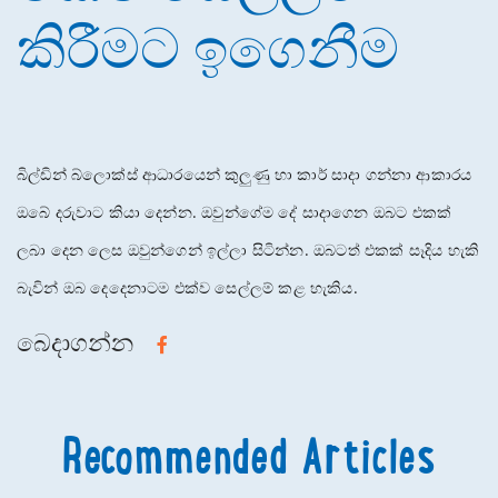
කිරීමට ඉගෙනීම
බිල්ඩින් බ්ලොක්ස් ආධාරයෙන් කුලුණු හා කාර් සාදා ගන්නා ආකාරය
ඔබේ දරුවාට කියා දෙන්න. ඔවුන්ගේම දේ සාදාගෙන ඔබට එකක්
ලබා දෙන ලෙස ඔවුන්ගෙන් ඉල්ලා සිටින්න. ඔබටත් එකක් සෑදිය හැකි
බැවින් ඔබ දෙදෙනාටම එක්ව සෙල්ලම් කළ හැකිය.
බෙදාගන්න
Recommended Articles