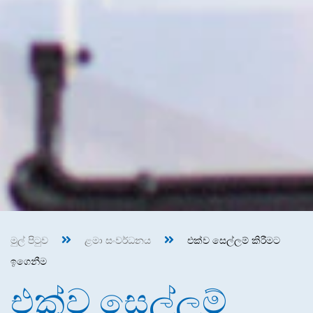
මුල් පිටුව
ළමා සංවර්ධනය
එක්ව සෙල්ලම් කිරීමට
ඉගෙනීම
එක්ව සෙල්ලම්