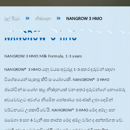
මුල් පිටුව
නිෂ්පාදන
NANGROW 3 HMO
NANGROW 3 HMO
NANGROW 3 HMO Milk Formula, 1-3 years
යනු
වයස
අවුරුදු
අතර
දරුවන්
සඳහා
NANGROW® 3 HMO
1-3‌
විශේෂයෙන්
සැකසූ
කිරි
සංයෝගයකි
. NANGROW® 3 HMO
ප්
රෝටීන්
සංයෝග
කළ
නිෂ්දනයක්
වන
අතර
දරුවන්ගේ
නොමේරූ
අවයවවලට
අවශ්
ය
නියමිත
පෝෂණය
පමණක්
ලබා
දෙමින්
වර්ධනයට
උපකාරී
වෙයි
මේද
අම්ල
සහ
. NANGROW® 3 HMO
ඔමෙගා
සහ
වැනි
අසංතෘප්ත
මේද
අම්ල
වර්ග
ද
අන්තර්ගත
වේ
3
6
.