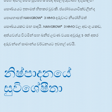
මෙහි
අඩංගු
මෙම
සුවිශේෂී
මේද
අම්ල
දරුවාගේ
දිගුකාලීන
සෞඛ්
යයට
ඉතාමත්
හිතකර
වූවකි
ප්
රෝබයොටික්වලින්
ද
.
පොහොසත්
දරුවාට
නිරෝගිමත්
NANGROW® 3 HMO
සෞඛ්
යයකට
මඟ
පාදයි
වල
අඩංගු
යකඩ
. NANGROW® 3 HMO
,
අත්
යවශ්
ය
විටමින්
සහ
ඛනිජ
ලවණ
වයස
අවුරුදු
ත්
අතර
1-3
දරුවන්ගේ
සාමාන්
ය
වර්ධනයට
ඉවහල්
වෙයි
.
නිෂ්පාදනයේ
සුවිශේෂීතා