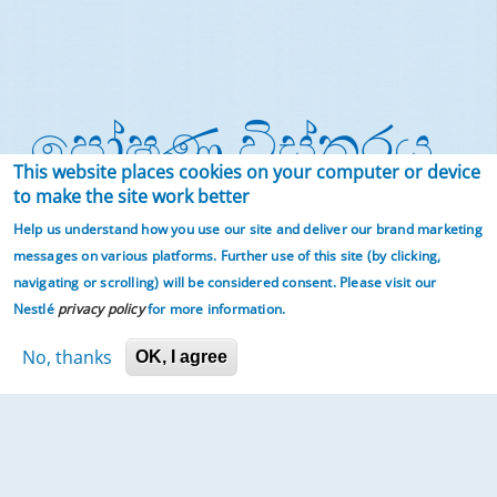
පෝෂණ විස්තරය
This website places cookies on your computer or device
to make the site work better
කැල්සියම් දරුවාගේ සාමාන්‍ය වර්ධනයට සහ අස්ථි වර්ධනයට
Help us understand how you use our site and deliver our brand marketing
උපකාරී වෙයි
messages on various platforms. Further use of this site (by clicking,
විටමින් A සිරුරේ සාමාන්‍ය ක්‍රියාකාරීත්වයට හා
navigating or scrolling)
will be considered consent. Please visit our
Nestlé
privacy policy
for more information.
ප්‍රතිශක්තීකරණයට උපකාරී වෙයි
විටමින් C සිරුරේ සාමාන්‍ය ක්‍රියාකාරීත්වයට හා
No, thanks
OK, I agree
ප්‍රතිශක්තීකරණයට උපකාරී වෙයි
විටමින් B5 සිරුරේ ශක්තිය මුදාහැරීමට අවශ්‍ය පරිවෘත්තීය
ක්‍රියාවලියට දායක වෙයි
විටමින් B12 දරුවාගේ සාමාන්‍ය වර්ධනයට උපකාරී වෙයි