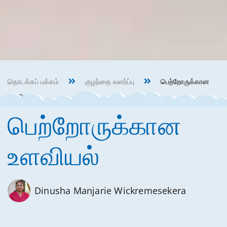
தொடக்கப் பக்கம்
குழந்தை வளர்ப்பு
பெற்றோருக்கான
உளவியல்
பெற்றோருக்கான
உளவியல்
Dinusha Manjarie Wickremesekera