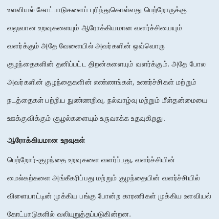
உளவியல்
கோட்பாடுகளைப்
புரிந்துகொள்வது
பெற்றோருக்கு
வலுவான
உறவுகளையும்
ஆரோக்கியமான
வளர்ச்சியையும்
வளர்க்கும்
அதே
வேளையில்
அவர்களின்
ஒவ்வொரு
குழந்தைகளின்
தனிப்பட்ட
திறன்களையும்
வளர்க்கும்
. 
அதே
போல
அவர்களின்
குழந்தைகளின்
எண்ணங்கள்
, 
உணர்ச்சிகள்
மற்றும்
நடத்தைகள்
பற்றிய
நுண்ணறிவு
, 
நல்வாழ்வு
மற்றும்
மீள்தன்மையை
ஊக்குவிக்கும்
சூழல்களையும்
உருவாக்க
உதவுகிறது
. 
ஆரோக்கியமான
உறவுகள்
பெற்றோர்
-
குழந்தை
உறவுகளை
வளர்ப்பது
, 
வளர்ச்சியின்
மைல்கற்களை
அங்கீகரிப்பது
மற்றும்
குழந்தையின்
வளர்ச்சியில்
விளையாட்டின்
முக்கிய
பங்கு
போன்ற
காரணிகள்
முக்கிய
உளவியல்
கோட்பாடுகளில்
வலியுறுத்தப்படுகின்றன
. 