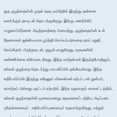
ஒரு
குழந்தையின்
முதல்
உறவு
வயிற்றில்
இருந்து
தன்னை
வளர்க்கும்
தாயுடன்
தொடங்குகிறது
. 
இங்கு
, 
உணர்ச்சிப்
பாதுகாப்பிற்கான
அடித்தளத்தை
அமைத்து
, 
குழந்தையின்
உடல்
தேவைகள்
துல்லியமாக
பூர்த்தி
செய்யப்படுவதை
தாய்
உறுதி
செய்கிறார்
. 
பிறந்தவுடன்
, 
சூழல்
மாறுகிறது
, 
உறவுகளின்
எண்ணிக்கை
விரிவடைகிறது
. 
இந்த
மாற்றங்கள்
இருந்தபோதிலும்
, 
உங்கள்
குழந்தை
தொடர்ந்து
பராமரிப்பில்
தங்கியுள்ளது
. 
இந்த
எதிர்பார்ப்பில்
இருந்து
ஏதேனும்
விலகல்கள்
ஏற்பட்டால்
துன்பம்
, 
ஏமாற்றம்
அல்லது
பதட்டம்
ஏற்படும்
. 
இந்த
உருவாகும்
காலகட்டத்தில்
, 
உங்கள்
குழந்தையின்
மூளையானது
உறவுகளைப்
பற்றிய
அடிப்படை
புரிதல்களையும்
எதிர்பார்ப்புகளையும்
உருவாக்குகிறது
, 
மற்றும்