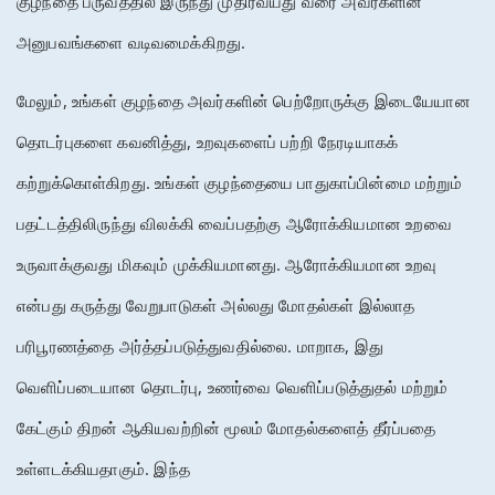
குழந்தை
பருவத்தில்
இருந்து
முதிர்வயது
வரை
அவர்களின்
அனுபவங்களை
வடிவமைக்கிறது
.
மேலும்
, 
உங்கள்
குழந்தை
அவர்களின்
பெற்றோருக்கு
இடையேயான
தொடர்புகளை
கவனித்து
, 
உறவுகளைப்
பற்றி
நேரடியாகக்
கற்றுக்கொள்கிறது
. 
உங்கள்
குழந்தையை
பாதுகாப்பின்மை
மற்றும்
பதட்டத்திலிருந்து
விலக்கி
வைப்பதற்கு
ஆரோக்கியமான
உறவை
உருவாக்குவது
மிகவும்
முக்கியமானது
. 
ஆரோக்கியமான
உறவு
என்பது
கருத்து
வேறுபாடுகள்
அல்லது
மோதல்கள்
இல்லாத
பரிபூரணத்தை
அர்த்தப்படுத்துவதில்லை
. 
மாறாக
, 
இது
வெளிப்படையான
தொடர்பு
, 
உணர்வை
வெளிப்படுத்துதல்
மற்றும்
கேட்கும்
திறன்
ஆகியவற்றின்
மூலம்
மோதல்களைத்
தீர்ப்பதை
உள்ளடக்கியதாகும்
. 
இந்த