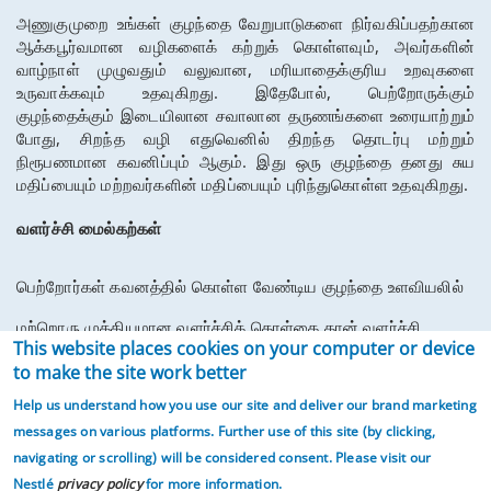
அணுகுமுறை
உங்கள்
குழந்தை
வேறுபாடுகளை
நிர்வகிப்பதற்கான
ஆக்கபூர்வமான
வழிகளைக்
கற்றுக்
கொள்ளவும்
, 
அவர்களின்
வாழ்நாள்
முழுவதும்
வலுவான
, 
மரியாதைக்குரிய
உறவுகளை
உருவாக்கவும்
உதவுகிறது
. 
இதேபோல்
, 
பெற்றோருக்கும்
குழந்தைக்கும்
இடையிலான
சவாலான
தருணங்களை
உரையாற்றும்
போது
, 
சிறந்த
வழி
எதுவெனில்
திறந்த
தொடர்பு
மற்றும்
நிரூபணமான
கவனிப்பும்
ஆகும்
. 
இது
ஒரு
குழந்தை
தனது
சுய
மதிப்பையும்
மற்றவர்களின்
மதிப்பையும்
புரிந்துகொள்ள
உதவுகிறது
.
வளர்ச்சி
மைல்கற்கள்
பெற்றோர்கள்
கவனத்தில்
கொள்ள
வேண்டிய
குழந்தை
உளவியலில்
மற்றொரு
முக்கியமான
வளர்ச்சிக்
கொள்கை
தான்
வளர்ச்சி
This website places cookies on your computer or device
மைல்கற்கள்
ஆகும்
. 
வளர்ச்சி
மைல்கற்கள்
உடல்
, 
அறிவாற்றல்
, 
to make the site work better
Help us understand how you use our site and deliver our brand marketing
உணர்ச்சி
, 
சமூக
மற்றும்
தார்மீக
வளர்ச்சியில்
எதிர்பார்ப்புகளுக்கான
messages on various platforms. Further use of this site (by clicking,
பொதுவான
காலக்கெடுவை
வழங்குகிறது
. 
பராமரிப்பாளர்கள்
navigating or scrolling)
will be considered consent. Please visit our
Nestlé
privacy policy
for more information.
மற்றும்
தொழில்
வல்லுநர்கள்
குழந்தையின்
முன்னேற்றத்தைக்